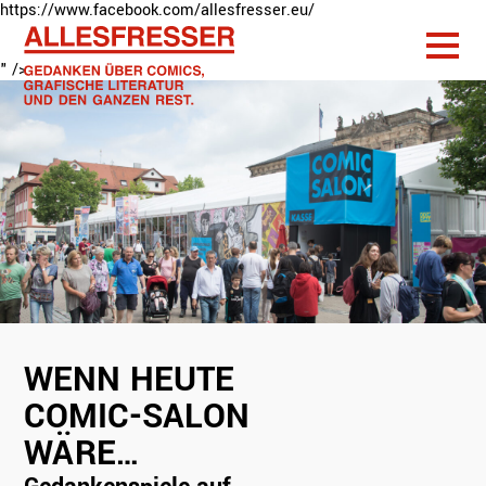
https://www.facebook.com/allesfresser.eu/
" />
WENN HEUTE
COMIC-SALON
Wenn heute
WÄRE…
Comic-Salon
wäre…
Gedankenspiele