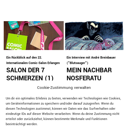
Ein Rückblick auf den 22.
Ein Interview mit André Breinbauer
Internationalen Comic-Salon Erlangen
("Blutsauger")
SALON DER 7
MEIN NACHBAR
SCHMERZEN (1)
NOSFERATU
von MB
/
von MB
/
Interview
Veranstaltungen
Cookie-Zustimmung verwalten
Hintergrund
Veranstaltungen
Um dir ein optimales Erlebnis zu bieten, verwenden wir Technologien wie Cookies,
um Geräteinformationen zu speichern und/oder darauf zuzugreifen. Wenn du
diesen Technologien zustimmst, können wir Daten wie das Surfverhalten oder
eindeutige IDs auf dieser Website verarbeiten. Wenn du deine Zustimmung nicht
erteilst oder zurückziehst, können bestimmte Merkmale und Funktionen
beeinträchtigt werden.