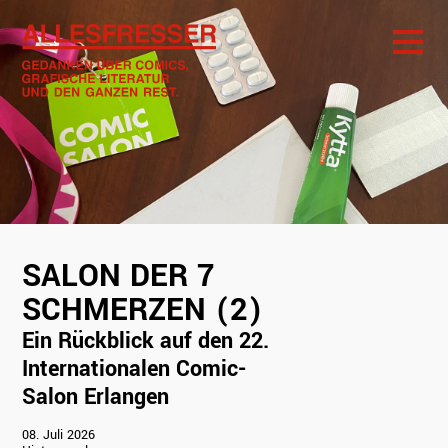
SALON DER 7
Salon der 7
SCHMERZEN (2)
Schmerzen (2)
Ein Rückblick auf
Ein Rückblick auf den 22.
den 22.
Internationalen
Internationalen Comic-
Comic-Salon
Salon Erlangen
Erlangen
08. Juli 2026