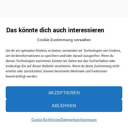
Das könnte dich auch interessieren
Cookie-Zustimmung verwalten
Um dir ein optimales Erlebnis zu bieten, verwenden wir Technologien wie Cookies,
um Geräteinformationen zu speichern und/oder darauf zuzugreifen. Wenn du
diesen Technologien zustimmst, können wir Daten wie das Surfverhalten oder
eindeutige IDs auf dieser Website verarbeiten. Wenn du deine Zustimmung nicht
erteilst oder zurückziehst, können bestimmte Merkmale und Funktionen
beeinträchtigt werden.
Ein Rückblick auf den 22.
Ein Rückblick auf den 22.
Internationalen Comic-Salon Erlangen
Internationalen Comic-Salon Erlangen
SALON DER 7
SALON DER 7
AKZEPTIEREN
SCHMERZEN (3)
SCHMERZEN (1)
ABLEHNEN
von MB
/
von MB
/
Hintergrund
Veranstaltungen
Hintergrund
Veranstaltungen
Cookie Richtlinien
Datenschutz
Impressum