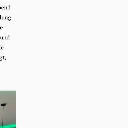
bend
llung
de
 und
ie
gt,