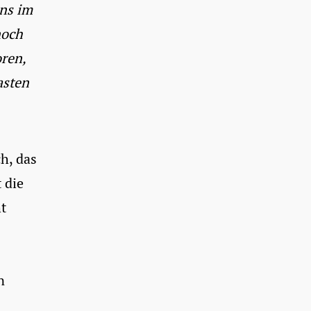
ns im
noch
oren,
asten
h, das
 die
t
n