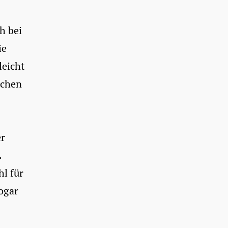
h bei
ie
leicht
achen
er
.
hl für
ogar