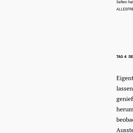
Selten ha
ALLESFR
TAG 4: D
Eigent
lasse
genie
herum
beobac
Ausste