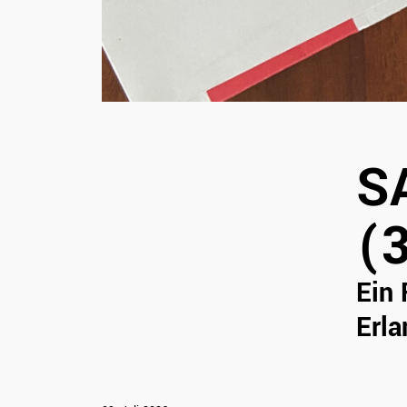
S
(
Ein 
Erl
Salon der 7 Schmerzen (3)
Ein Rückblick auf den 22. Internationalen
Comic-Salon Erlangen