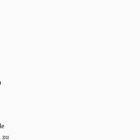
n
le
l zu