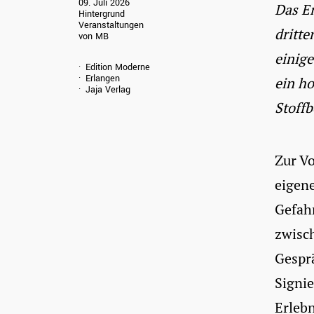
09. Juli 2026
Das E
Hintergrund
Veranstaltungen
dritte
von MB
einige
Edition Moderne
Erlangen
ein h
Jaja Verlag
Stoffb
Zur Vo
eigen
Gefahr
zwisc
Gespr
Signie
Erlebn