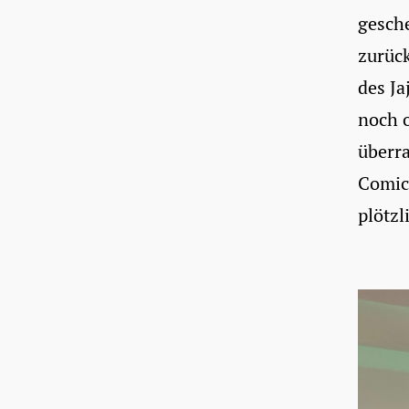
gesch
zurück
des Ja
noch o
überr
Comic
plötzl