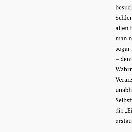
besuch
Schlen
allen 
man ni
sogar
– dem 
Wahrn
Veran
unabh
Selbst
die „E
erstau