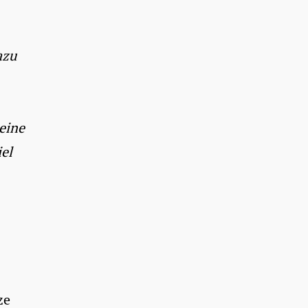
azu
eine
iel
ze