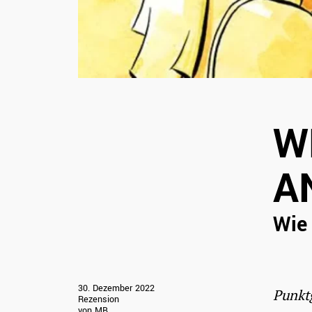
W
A
Wie 
Wesen von einem anderen Stern
Wie man auf Partys Mädels anspricht
30. Dezember 2022
Punktg
Rezension
von MB