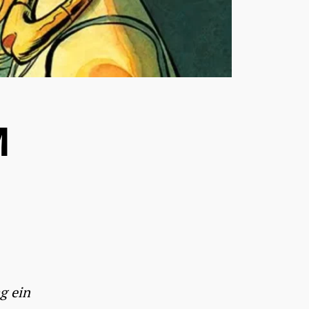
M
g ein