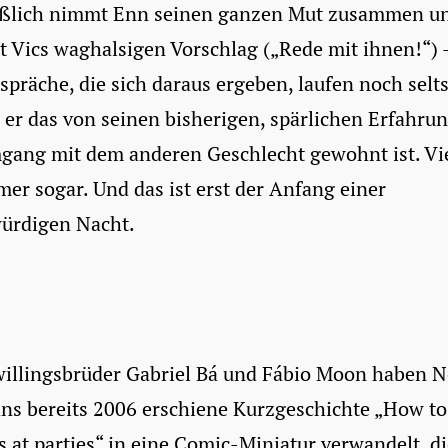
eßlich nimmt Enn seinen ganzen Mut zusammen u
t Vics waghalsigen Vorschlag („Rede mit ihnen!“) 
spräche, die sich daraus ergeben, laufen noch sel
s er das von seinen bisherigen, spärlichen Erfahru
gang mit dem anderen Geschlecht gewohnt ist. Vi
mer sogar. Und das ist erst der Anfang einer
ürdigen Nacht.
willingsbrüder Gabriel Bá und Fábio Moon haben N
s bereits 2006 erschiene Kurzgeschichte „How to 
ls at parties“ in eine Comic-Miniatur verwandelt, di