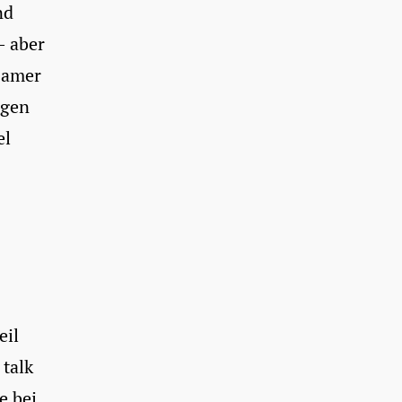
nd
– aber
tsamer
ngen
el
eil
talk
e bei