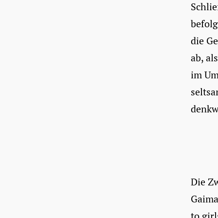
Schli
befolg
die Ge
ab, al
im Um
seltsa
denkw
Die Z
Gaiman
to gir