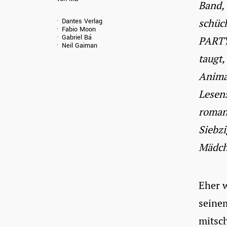
Band, 
schüc
Dantes Verlag
Fabio Moon
Gabriel Bá
PARTY
Neil Gaiman
taugt,
Animal
Lesen
romant
Siebzi
Mädch
Eher w
seine
mitsch