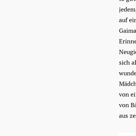
jedem,
auf ei
Gaiman
Erinne
Neugie
sich a
wunde
Mädch
von ei
von B
aus ze