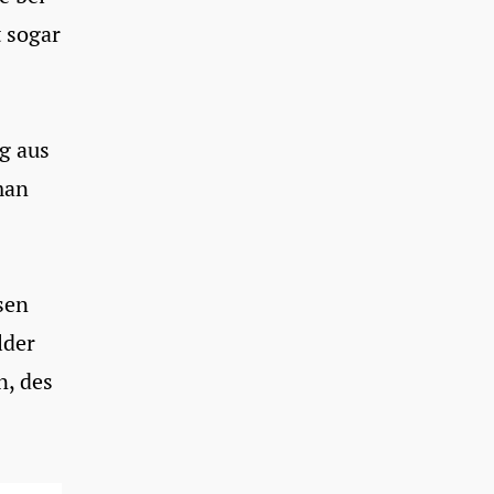
t sogar
g aus
man
sen
lder
, des