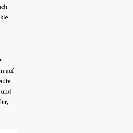
ich
kle
z
en auf
laute
 und
ler,