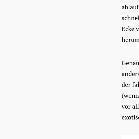
ablau
schnel
Ecke v
herums
Genau
anders
der fa
(wenn 
vor al
exoti