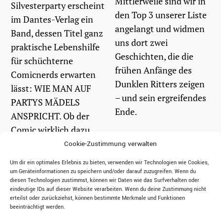
Mittlerweile sind wir in
Silvesterparty erscheint
den Top 3 unserer Liste
im Dantes-Verlag ein
angelangt und widmen
Band, dessen Titel ganz
uns dort zwei
praktische Lebenshilfe
Geschichten, die die
für schüchterne
frühen Anfänge des
Comicnerds erwarten
Dunklen Ritters zeigen
lässt: WIE MAN AUF
– und sein ergreifendes
PARTYS MÄDELS
Ende.
ANSPRICHT. Ob der
Comic wirklich dazu
taugt, introvertierte...
weiterlesen
Cookie-Zustimmung verwalten
Um dir ein optimales Erlebnis zu bieten, verwenden wir Technologien wie Cookies,
um Geräteinformationen zu speichern und/oder darauf zuzugreifen. Wenn du
weiterlesen
diesen Technologien zustimmst, können wir Daten wie das Surfverhalten oder
eindeutige IDs auf dieser Website verarbeiten. Wenn du deine Zustimmung nicht
erteilst oder zurückziehst, können bestimmte Merkmale und Funktionen
beeinträchtigt werden.