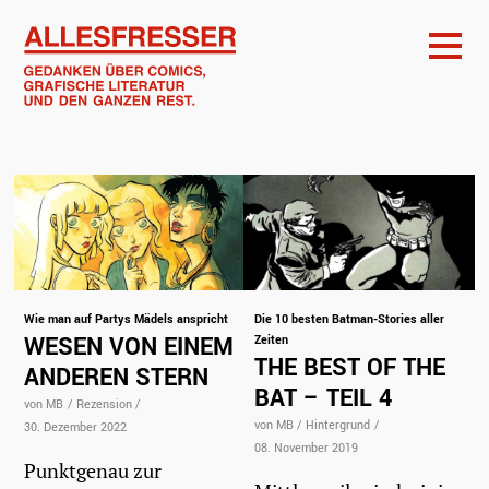
Wie man auf Partys Mädels anspricht
Die 10 besten Batman-Stories aller
WESEN VON EINEM
Zeiten
THE BEST OF THE
ANDEREN STERN
BAT – TEIL 4
von MB
/
Rezension
/
von MB
/
Hintergrund
/
30. Dezember 2022
08. November 2019
Punktgenau zur