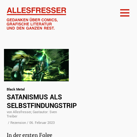
Black Metal
SATANISMUS ALS
SELBSTFINDUNGSTRIP
von Allesfresser, Gastautor: Sven
Treiber
/
Rezension
/
06. Februar 2023
In der ersten Folge