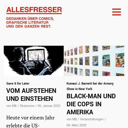
Save It for Later
Kumasi J. Barnett bei der Armory
VOM AUFSTEHEN
Show in New York
BLACK-MAN UND
UND EINSTEHEN
DIE COPS IN
von MB
/
Rezension
/
06. Januar 2022
AMERIKA
Heute vor einem Jahr
von MB
/
Veranstaltungen
/
erlebte die US-
08. März 2020