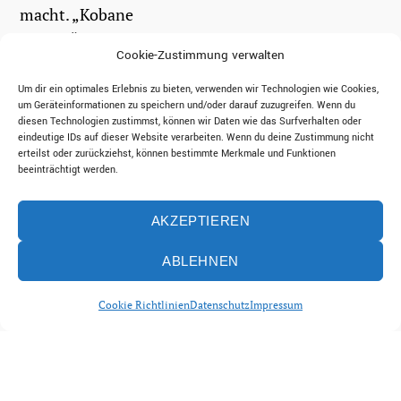
macht. „Kobane
Calling“ ist das alles.
Cookie-Zustimmung verwalten
Und noch ein bisschen
mehr.
Um dir ein optimales Erlebnis zu bieten, verwenden wir Technologien wie Cookies,
um Geräteinformationen zu speichern und/oder darauf zuzugreifen. Wenn du
diesen Technologien zustimmst, können wir Daten wie das Surfverhalten oder
eindeutige IDs auf dieser Website verarbeiten. Wenn du deine Zustimmung nicht
weiterlesen
erteilst oder zurückziehst, können bestimmte Merkmale und Funktionen
beeinträchtigt werden.
AKZEPTIEREN
ABLEHNEN
Cookie Richtlinien
Datenschutz
Impressum