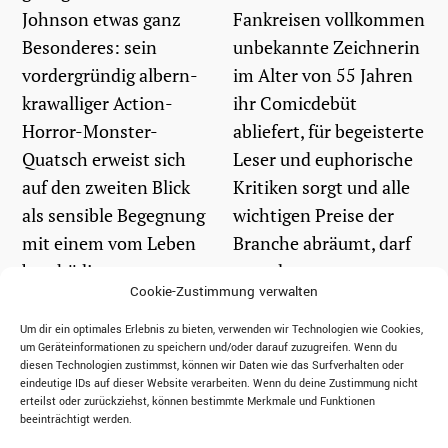
Johnson etwas ganz
Fankreisen vollkommen
Besonderes: sein
unbekannte Zeichnerin
vordergründig albern-
im Alter von 55 Jahren
krawalliger Action-
ihr Comicdebüt
Horror-Monster-
abliefert, für begeisterte
Quatsch erweist sich
Leser und euphorische
auf den zweiten Blick
Kritiken sorgt und alle
als sensible Begegnung
wichtigen Preise der
mit einem vom Leben
Branche abräumt, darf
beschädigten
man das...
Cookie-Zustimmung verwalten
Charakter, als...
Um dir ein optimales Erlebnis zu bieten, verwenden wir Technologien wie Cookies,
weiterlesen
um Geräteinformationen zu speichern und/oder darauf zuzugreifen. Wenn du
weiterlesen
diesen Technologien zustimmst, können wir Daten wie das Surfverhalten oder
eindeutige IDs auf dieser Website verarbeiten. Wenn du deine Zustimmung nicht
erteilst oder zurückziehst, können bestimmte Merkmale und Funktionen
beeinträchtigt werden.