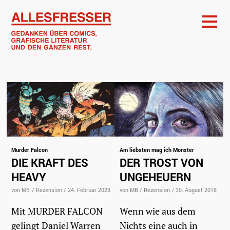
Murder Falcon
Am liebsten mag ich Monster
DIE KRAFT DES
DER TROST VON
HEAVY
UNGEHEUERN
von MB
/
Rezension
/
24. Februar 2023
von MB
/
Rezension
/
30. August 2018
Mit MURDER FALCON
Wenn wie aus dem
gelingt Daniel Warren
Nichts eine auch in