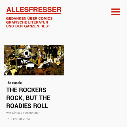
The Roadie
THE ROCKERS
ROCK, BUT THE
ROADIES ROLL
von Klaus
/
Rezension
/
14. Februar 2023