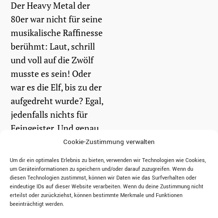
Der Heavy Metal der
80er war nicht für seine
musikalische Raffinesse
berühmt: Laut, schrill
und voll auf die Zwölf
musste es sein! Oder
war es die Elf, bis zu der
aufgedreht wurde? Egal,
jedenfalls nichts für
Feingeister. Und genau
in diesem...
Cookie-Zustimmung verwalten
Um dir ein optimales Erlebnis zu bieten, verwenden wir Technologien wie Cookies,
um Geräteinformationen zu speichern und/oder darauf zuzugreifen. Wenn du
weiterlesen
diesen Technologien zustimmst, können wir Daten wie das Surfverhalten oder
eindeutige IDs auf dieser Website verarbeiten. Wenn du deine Zustimmung nicht
erteilst oder zurückziehst, können bestimmte Merkmale und Funktionen
beeinträchtigt werden.