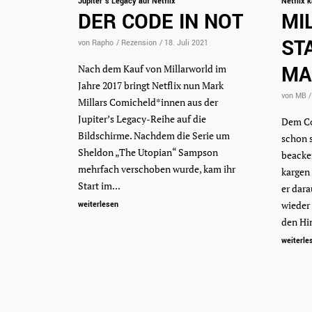
Jupiter's Legacy auf Netflix
Netflix k
DER CODE IN NOT
MI
ST
von Rapho
/
Rezension
/
18. Juli 2021
MA
Nach dem Kauf von Millarworld im
Jahre 2017 bringt Netflix nun Mark
von MB
/
Millars Comicheld*innen aus der
Jupiter’s Legacy-Reihe auf die
Dem Co
Bildschirme. Nachdem die Serie um
schon s
Sheldon „The Utopian“ Sampson
beacker
mehrfach verschoben wurde, kam ihr
kargen
Start im...
er dara
wieder 
weiterlesen
den Hi
weiterle