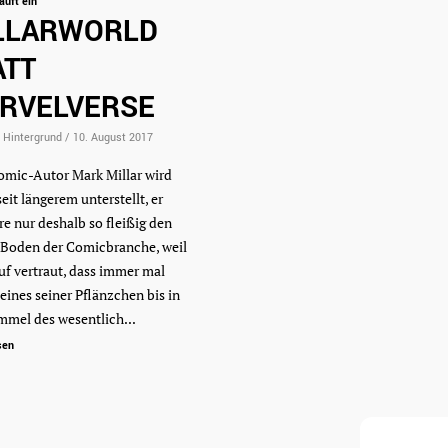
auft ein
LLARWORLD
ATT
RVELVERSE
Hintergrund
/
10. August 2017
mic-Autor Mark Millar wird
eit längerem unterstellt, er
e nur deshalb so fleißig den
 Boden der Comicbranche, weil
uf vertraut, dass immer mal
eines seiner Pflänzchen bis in
mmel des wesentlich...
sen