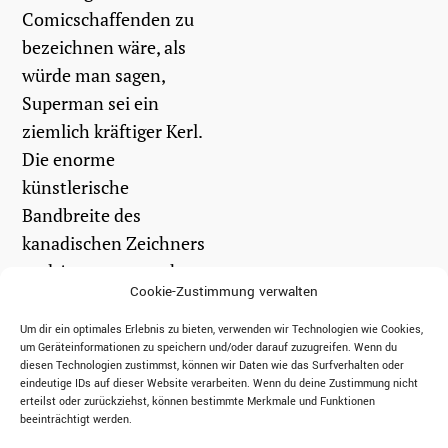
Comicschaffenden zu
bezeichnen wäre, als
würde man sagen,
Superman sei ein
ziemlich kräftiger Kerl.
Die enorme
künstlerische
Bandbreite des
kanadischen Zeichners
und Autors erstreckt
Cookie-Zustimmung verwalten
sich von den ruhigen,
sensibel...
Um dir ein optimales Erlebnis zu bieten, verwenden wir Technologien wie Cookies,
um Geräteinformationen zu speichern und/oder darauf zuzugreifen. Wenn du
diesen Technologien zustimmst, können wir Daten wie das Surfverhalten oder
eindeutige IDs auf dieser Website verarbeiten. Wenn du deine Zustimmung nicht
weiterlesen
erteilst oder zurückziehst, können bestimmte Merkmale und Funktionen
beeinträchtigt werden.