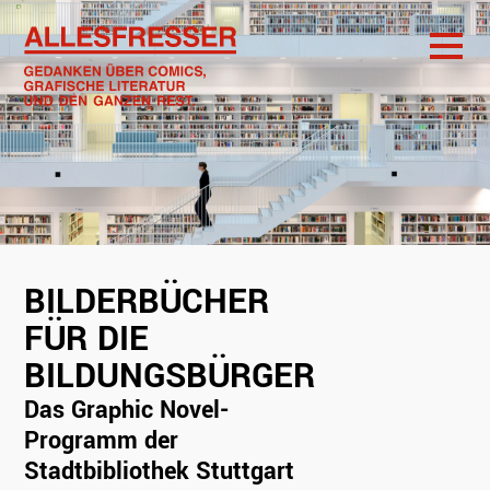
BILDERBÜCHER
FÜR DIE
Bilderbücher für
die
BILDUNGSBÜRGER
Bildungsbürger
Das Graphic
Das Graphic Novel-
Novel-Programm
der
Programm der
Stadtbibliothek
Stadtbibliothek Stuttgart
Stuttgart