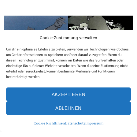
Cookie-Zustimmung verwalten
Um dir ein optimales Erlebnis zu bieten, verwenden wir Technologien wie Cookies,
um Geräteinformationen zu speichern und/oder darauf zuzugreifen. Wenn du
Die 10 besten Batman-Stories aller
Die 10 besten Batman-Stories aller
diesen Technologien zustimmst, können wir Daten wie das Surfverhalten oder
Zeiten
Zeiten
eindeutige IDs auf dieser Website verarbeiten. Wenn du deine Zustimmung nicht
THE BEST OF THE
THE BEST OF THE
erteilst oder zurückziehst, können bestimmte Merkmale und Funktionen
BAT – TEIL 5
BAT – TEIL 4
beeinträchtigt werden.
von MB
/
Hintergrund
von MB
/
Hintergrund
AKZEPTIEREN
ABLEHNEN
Cookie Richtlinien
Datenschutz
Impressum