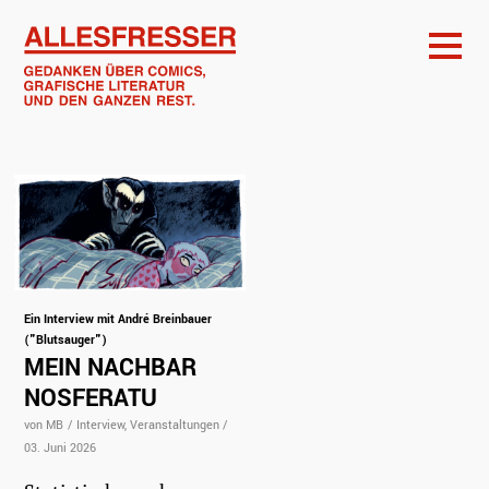
Ein Interview mit André Breinbauer
("Blutsauger")
MEIN NACHBAR
NOSFERATU
von MB
/
Interview
Veranstaltungen
/
03. Juni 2026